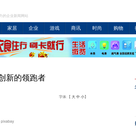
力的企业新闻网站
家居
企业
游戏
商讯
时尚
购物
创新的领跑者
字体:【
大
中
小
】
ixabay