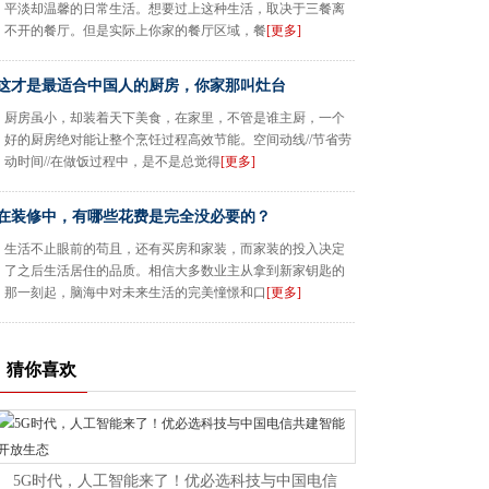
平淡却温馨的日常生活。想要过上这种生活，取决于三餐离
不开的餐厅。但是实际上你家的餐厅区域，餐
[更多]
这才是最适合中国人的厨房，你家那叫灶台
厨房虽小，却装着天下美食，在家里，不管是谁主厨，一个
好的厨房绝对能让整个烹饪过程高效节能。空间动线//节省劳
动时间//在做饭过程中，是不是总觉得
[更多]
在装修中，有哪些花费是完全没必要的？
生活不止眼前的苟且，还有买房和家装，而家装的投入决定
了之后生活居住的品质。相信大多数业主从拿到新家钥匙的
那一刻起，脑海中对未来生活的完美憧憬和口
[更多]
猜你喜欢
5G时代，人工智能来了！优必选科技与中国电信