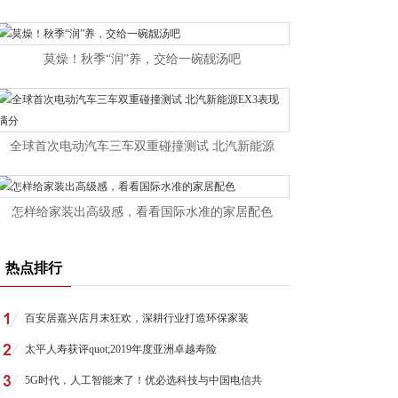
莫燥！秋季“润”养，交给一碗靓汤吧
全球首次电动汽车三车双重碰撞测试 北汽新能源
怎样给家装出高级感，看看国际水准的家居配色
热点排行
百安居嘉兴店月末狂欢，深耕行业打造环保家装
太平人寿获评quot;2019年度亚洲卓越寿险
5G时代，人工智能来了！优必选科技与中国电信共