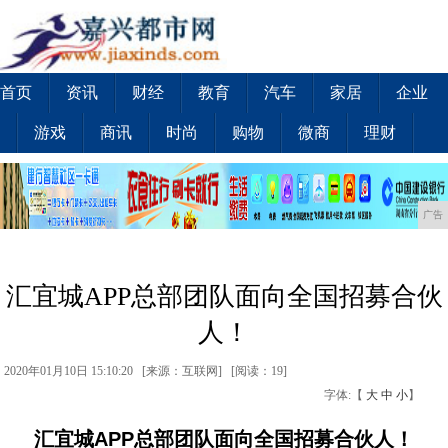
首页
资讯
财经
教育
汽车
家居
企业
游戏
商讯
时尚
购物
微商
理财
广告
汇宜城APP总部团队面向全国招募合伙
人！
2020年01月10日 15:10:20 [来源：互联网] [
阅读：19
]
字体:【
大
中
小
】
汇宜城
APP
总部团队面向全国招募合伙人！