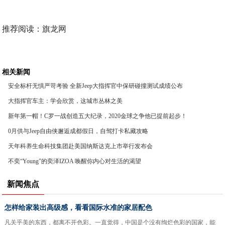
推荐阅读：
旗龙网
相关新闻
安全标杆无惧严苛考验 全新Jeep大指挥官中保研碰撞测试成绩公布
大指挥官车主：学会欣赏，这城市丛林之美
新年第一帽！C罗一战创造五大纪录，2020金球之争他已提前起步！
0月供与Jeep自由侠邂逅成都假日，自驾打卡私藏攻略
天年科养生命科技集团赴美国纳斯达克上市举行发布会
不奕“Young”的奕泽IZOA 唤醒你内心对生活的渴望
新闻焦点
怎样给家装出高级感，看看国际水准的家居配色
凡关乎美的东西，都离不开色彩。一直觉得，中国是个没有绚烂色彩的国家，能