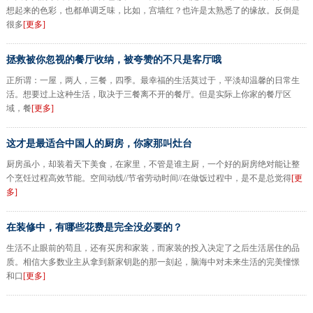
想起来的色彩，也都单调乏味，比如，宫墙红？也许是太熟悉了的缘故。反倒是
很多
[更多]
拯救被你忽视的餐厅收纳，被夸赞的不只是客厅哦
正所谓：一屋，两人，三餐，四季。最幸福的生活莫过于，平淡却温馨的日常生
活。想要过上这种生活，取决于三餐离不开的餐厅。但是实际上你家的餐厅区
域，餐
[更多]
这才是最适合中国人的厨房，你家那叫灶台
厨房虽小，却装着天下美食，在家里，不管是谁主厨，一个好的厨房绝对能让整
个烹饪过程高效节能。空间动线//节省劳动时间//在做饭过程中，是不是总觉得
[更
多]
在装修中，有哪些花费是完全没必要的？
生活不止眼前的苟且，还有买房和家装，而家装的投入决定了之后生活居住的品
质。相信大多数业主从拿到新家钥匙的那一刻起，脑海中对未来生活的完美憧憬
和口
[更多]