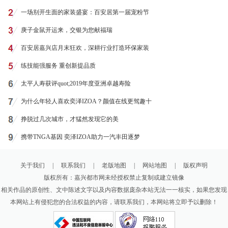
一场别开生面的家装盛宴：百安居第一届宠粉节
庚子金鼠开运来，交银为您献福瑞
百安居嘉兴店月末狂欢，深耕行业打造环保家装
练技能强服务 重创新提品质
太平人寿获评quot;2019年度亚洲卓越寿险
为什么年轻人喜欢奕泽IZOA？颜值在线更驾趣十
挣脱过几次城市，才猛然发现它的美
携带TNGA基因 奕泽IZOA助力一汽丰田逐梦
关于我们
|
联系我们
|
老版地图
|
网站地图
|
版权声明
版权所有：嘉兴都市网未经授权禁止复制或建立镜像
相关作品的原创性、文中陈述文字以及内容数据庞杂本站无法一一核实，如果您发现
本网站上有侵犯您的合法权益的内容，请联系我们，本网站将立即予以删除！