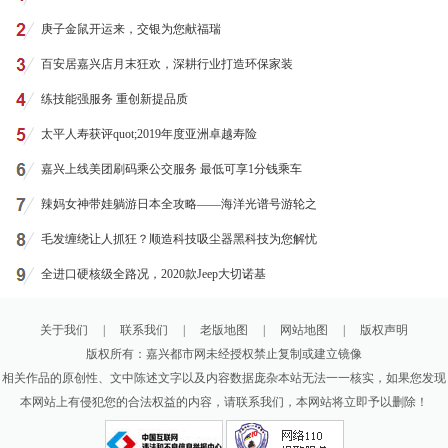
庚子金鼠开运来，交银为您献福瑞
百安居嘉兴店月末狂欢，深耕行业打造环保家装
练技能强服务 重创新提品质
太平人寿获评quot;2019年度亚洲卓越寿险
嘉兴上线美团刷码乘公交服务 最低可享1分钱乘车
辣妈女神带娃躺游日本全攻略——海洋光谱号游轮之
毛发缠绕让人抓狂？顺造科技吸尘器黑科技为您解忧
全进口硬核级全路况，2020款Jeep大切诺基
关于我们
|
联系我们
|
老版地图
|
网站地图
|
版权声明
版权所有：嘉兴都市网未经授权禁止复制或建立镜像
相关作品的原创性、文中陈述文字以及内容数据庞杂本站无法一一核实，如果您发现
本网站上有侵犯您的合法权益的内容，请联系我们，本网站将立即予以删除！