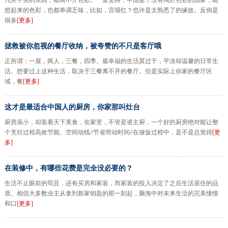
凡关乎美的东西，都离不开色彩。一直觉得，中国是个没有绚烂色彩的国家，能
想起来的色彩，也都单调乏味，比如，宫墙红？也许是太熟悉了的缘故。反倒是
很多
[更多]
拯救被你忽视的餐厅收纳，被夸赞的不只是客厅哦
正所谓：一屋，两人，三餐，四季。最幸福的生活莫过于，平淡却温馨的日常生
活。想要过上这种生活，取决于三餐离不开的餐厅。但是实际上你家的餐厅区
域，餐
[更多]
这才是最适合中国人的厨房，你家那叫灶台
厨房虽小，却装着天下美食，在家里，不管是谁主厨，一个好的厨房绝对能让整
个烹饪过程高效节能。空间动线//节省劳动时间//在做饭过程中，是不是总觉得
[更
多]
在装修中，有哪些花费是完全没必要的？
生活不止眼前的苟且，还有买房和家装，而家装的投入决定了之后生活居住的品
质。相信大多数业主从拿到新家钥匙的那一刻起，脑海中对未来生活的完美憧憬
和口
[更多]