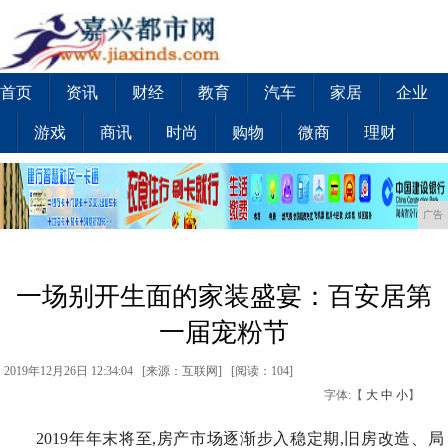
首页
资讯
财经
教育
汽车
家居
企业
游戏
商讯
时尚
购物
微商
理财
广告
一场别开生面的家装盛宴：百安居第
一届宠粉节
2019年12月26日 12:34:04 [来源：互联网] [
阅读：104
]
字体:【
大
中
小
】
2019年年末将至,房产市场逐渐步入稳定期,旧房改造、局