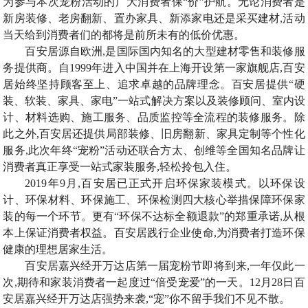
为参与本次宠粉活动的广大消费者保“价”护航。无论消费者是
新房装修、老房翻新、置办家具、新添家电还是采买建材,活动
当天给到消费者们的都将是前所未有的低价优惠。
百安居源自欧洲,是国际国内知名的大型建材零售和装修服
务提供商。自1999年进入中国并在上海开设第一家旗舰店,百安
居始终坚持顾客至上、追求卓越的品牌理念。百安居提供“硬
装、软装、家具、家电”一站式解决方案以及装修顾问、室内设
计、材料选购、施工服务、品质监控等全流程的装修服务。除
此之外,百安居还提供局部装修、旧房翻新、家具定制等个性化
服务,此次年终“宠粉”活动还联合方太、创维等全国知名品牌让
消费者真正享受一站式家装服务,轻松拎包入住。
2019年9月,百安居已正式开启环保家装模式。以环保设
计、环保材料、环保施工、环保检测四大核心举措保障环保家
装的每一个环节。更有“环保不达标全额退款”的郑重承诺,从根
本上保证消费者权益。百安居践行企业使命,为消费者打造环保
健康的理想居家生活。
百安居嘉兴经开万达店第一届宠粉节即将到来,一年仅此一
次,期待和家装消费者一起度过“倍受宠爱”的一天。12月28日百
安居嘉兴经开万达店强势来袭,“宠”你不留手我们不见不散。