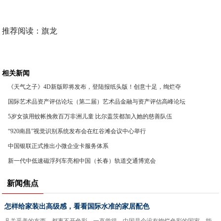
推荐阅读：
旗龙
相关新闻
《天气之子》4D新版即将发布，登陆报纸头版！创意十足，绚烂夺
目
国际艺术品资产评估论坛（第二届）艺术品金融与资产评估高峰论坛
即将启幕
5岁女孩用蚊帐挽救百万非洲儿童 比尔盖茨都加入她的慈善队伍
“920南昌”视觉识别系统发布会在红谷滩会议中心举行
中国银联正式推出小微企业卡服务体系
新一代中低速磁浮列车亮相中国（长春）轨道交通博览会
新闻焦点
怎样给家装出高级感，看看国际水准的家居配色