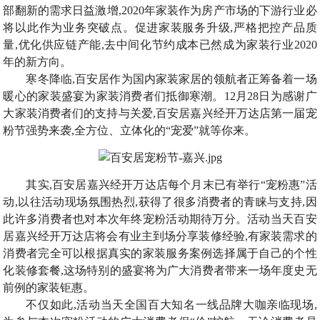
部翻新的需求日益激增,2020年家装作为房产市场的下游行业必
将以此作为业务突破点。促进家装服务升级,严格把控产品质
量,优化供应链产能,去中间化节约成本已然成为家装行业2020
年的新方向。
寒冬降临,百安居作为国内家装家居的领航者正筹备着一场
暖心的家装盛宴为家装消费者们抵御寒潮。12月28日为感谢广
大家装消费者们的支持与关爱,百安居嘉兴经开万达店第一届宠
粉节强势来袭,全方位、立体化的“宠爱”就等你来。
其实,百安居嘉兴经开万达店每个月末已有举行“宠粉惠”活
动,以往活动现场氛围热烈,获得了很多消费者的青睐与支持,因
此许多消费者也对本次年终宠粉活动期待万分。活动当天百安
居嘉兴经开万达店将会有业主到场分享装修经验,有家装需求的
消费者完全可以根据真实的家装服务案例选择属于自己的个性
化装修套餐,这场特别的盛宴将为广大消费者带来一场年度史无
前例的家装钜惠。
不仅如此,活动当天全国百大知名一线品牌大咖亲临现场,