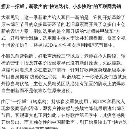
摒弃一招鲜，新歌声的“快速迭代、小步快跑”的互联网营销
大家见到，这一季新歌声给人耳目一新的是，它刚开始革除了
原来综艺节目的众多重要环节的老旧原素而开展了众多自主创
新的设计方案，例如选用的是全新升级的“老师装甲战车”方
式，迁移变滑滑梯，选用新主持人李咏并和康得新、修真全视
十指紧扣协作，将裸眼3D技术性初次运用到综艺节目中。
小编先前曾强调，好歌声历经三季以后，老师在抢人阶段、转
椅的营销手段及其各阶段设定早已沒有新鮮原素，欠缺爆款。
点爆时尚潮流务必在造就中前行，针对好歌声这类现象级娱乐
节目自身拥有 线形的生命期，即必须在下一秒给观众们造就意
外惊喜与伏笔，主创人员精英团队必须有预置的阶段上的爆款
自主创新而不是依靠以往原来途径。
由于“一招鲜”（转桌椅）持续多次重复使用，就非常容易踏入
现象级商品的沼泽，即客户神秘感与挑战性降低最后逃出综艺
节目。客观事实也正因如此，在好歌声第四季中，其疲惫感刚
开始显出。而具独创性的中国新歌声，刚开始反映出了“快速迭