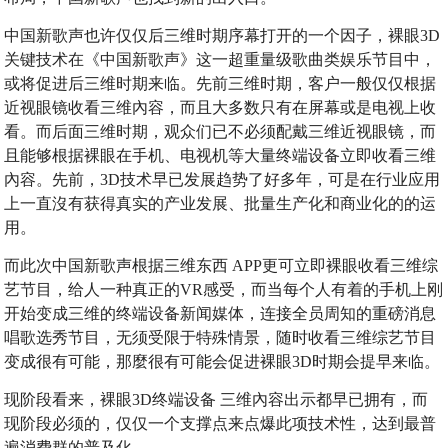
中国新歌声也许仅仅后三维时期序幕打开的一个因子，裸眼3D
关键技术在《中国新歌声》这一超重量级歌曲类娱乐节目中，
或将促进后三维时期来临。先前三维时期，客户一般仅仅根据
近视眼镜收看三维內容，而且大多数只有在屏幕或是电视上收
看。而后面三维时期，观众们已不必须配戴三维近视眼镜，而
且能够根据裸眼在手机、电视机等大量终端设备立即收看三维
內容。先前，3D技术早已发展趋势了好多年，可是在行业应用
上一直沒有获得真实的产业发展、批量生产化和商业化的的运
用。
而此次中国新歌声根据三维东西 APP更可立即裸眼收看三维综
艺节目，给人一种真正的VR感受，而当每个人有着的手机上刚
开始变成三维的终端设备新闻媒体，连接全员周知的重磅消息
唱歌选秀节目，无须受限于特殊情景，随时收看三维综艺节目
变成很有可能，那麼很有可能会促进裸眼3D时期会提早来临。
现阶段看来，裸眼3D终端设备 三维內容出示都早已拥有，而
现阶段必须的，仅仅一个支撑点来点爆此项技术性，达到最普
遍消费群的普及化。