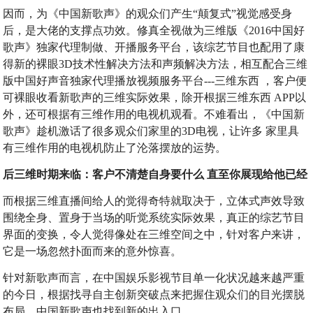
因而，为《中国新歌声》的观众们产生“颠复式”视觉感受身
后，是大佬的支撑点功效。修真全视做为三维版《2016中国好
歌声》独家代理制做、开播服务平台，该综艺节目也配用了康
得新的裸眼3D技术性解决方法和声频解决方法，相互配合三维
版中国好声音独家代理播放视频服务平台---三维东西 ，客户便
可裸眼收看新歌声的三维实际效果，除开根据三维东西 APP以
外，还可根据有三维作用的电视机观看。不难看出，《中国新
歌声》趁机激话了很多观众们家里的3D电视，让许多 家里具
有三维作用的电视机防止了沦落摆放的运势。
后三维时期来临：客户不清楚自身要什么 直至你展现给他已经
而根据三维直播间给人的觉得奇特就取决于，立体式声效导致
围绕全身、置身于当场的听觉系统实际效果，真正的综艺节目
界面的变换，令人觉得像处在三维空间之中，针对客户来讲，
它是一场忽然扑面而来的意外惊喜。
针对新歌声而言，在中国娱乐影视节目单一化状况越来越严重
的今日，根据找寻自主创新突破点来把握住观众们的目光摆脱
布局，中国新歌声也找到新的出入口。