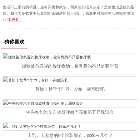
生活不止眼前的苟且，还有买房和家装，而家装的投入决定了之后生活居住的品
质。相信大多数业主从拿到新家钥匙的那一刻起，脑海中对未来生活的完美憧憬
和口
[更多]
猜你喜欢
拯救被你忽视的餐厅收纳，被夸赞的不只是客厅哦
莫燥！秋季“润”养，交给一碗靓汤吧
中兴智能汽车自动驾驶微巴亮相第五届珠洽会
土到让人窒息的8个软装细节，你家占几个？