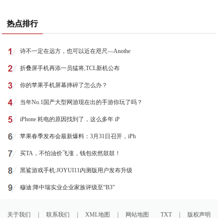
热点排行
诗不一定在远方，也可以近在咫尺—Anothe
折叠屏手机再添一员猛将,TCL新机公布
你的苹果手机屏幕摔碎了怎么办？
当年No.1国产大型网游现在出的手游你玩了吗？
iPhone 耗电的原因找到了，这么多年 iP
苹果春季发布会最新爆料：3月31日召开，iPh
买TA，不怕油价飞涨，钱包依然鼓鼓！
黑鲨游戏手机:JOYUI11内测版用户发布升级
穆迪:降中瑞实业企业家族评级至“B3”
关于我们
|
联系我们
|
XML地图
|
网站地图
TXT
|
版权声明