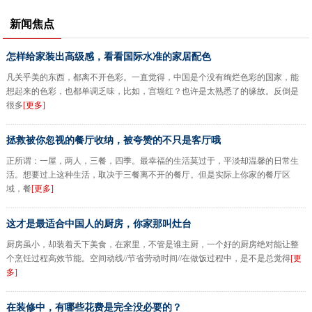
新闻焦点
怎样给家装出高级感，看看国际水准的家居配色
凡关乎美的东西，都离不开色彩。一直觉得，中国是个没有绚烂色彩的国家，能
想起来的色彩，也都单调乏味，比如，宫墙红？也许是太熟悉了的缘故。反倒是
很多
[更多]
拯救被你忽视的餐厅收纳，被夸赞的不只是客厅哦
正所谓：一屋，两人，三餐，四季。最幸福的生活莫过于，平淡却温馨的日常生
活。想要过上这种生活，取决于三餐离不开的餐厅。但是实际上你家的餐厅区
域，餐
[更多]
这才是最适合中国人的厨房，你家那叫灶台
厨房虽小，却装着天下美食，在家里，不管是谁主厨，一个好的厨房绝对能让整
个烹饪过程高效节能。空间动线//节省劳动时间//在做饭过程中，是不是总觉得
[更
多]
在装修中，有哪些花费是完全没必要的？