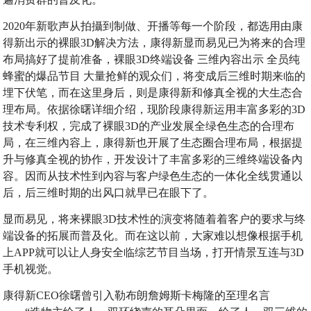
2020年新歌声从拍攝到制做、开播等每一个阶段，都选用由康
得新出示的裸眼3D解决方法，康得新显而易见已为将来的合理
布局搞好了提前准备，裸眼3D终端设备 三维內容出示 全员纯
蜂蜜的爆品节目 大量抢鲜的观众们，将变成后三维时期来临的
埋下伏笔，而在这里身后，则是康得新和修真全视的大生态合
理布局。依据徐曙详细介绍，现阶段康得新运用丰富多彩的3D
技术专利权，完成了裸眼3D的产业发展全绿色生态的合理布
局，在三维內容上，康得新也开展了生态圈合理布局，根据提
升与修真全视的协作，开发设计了丰富多彩的三维终端设备內
容。因而从技术性到內容与客户绿色生态的一体化全线贯通以
后，后三维时期的出风口就早已在眼下了。
显而易见，将来裸眼3D技术性的演变将随着着客户的要求与终
端设备的拓展而普及化。而在这以前，大家难以想像根据手机
上APP就可以让人身安全临综艺节目当场，打开情景互连与3D
手机视觉。
康得新CEO徐曙曾引入勒布朗詹姆斯卡梅隆的至理名言