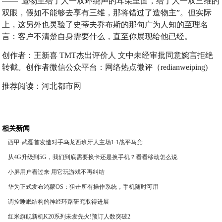
——“造物主给了人一双环绕声的耳朵里面，给了人一双三维的
双眼，假如不能够去享有三维，那将错过了造物主”。但实际
上，这另外也灵验了史蒂夫乔布斯的那句广为人知的至理名
言：客户不清楚自身需要什么，直至你展现给他已经。
创作者：王新喜 TMT杰出评价人 文中未经审批同意婉言拒绝
转截。创作者微信公众平台：网络热点微评（redianweiping)
推荐阅读：
河北都市网
相关新闻
西甲-武磊首发造对手乌龙西班牙人主场1-1战平马竞
从4G升级到5G，我们到底需要换卡还是换手机？看看移动怎么说
小屏用户看过来 用它玩游戏不再纠结
华为正式发布鸿蒙OS：狙击所有操作系统，手机随时可用
调控睡眠结构的神经环路研究取得进展
红米旗舰新机K20系列未发先火!预订人数突破2