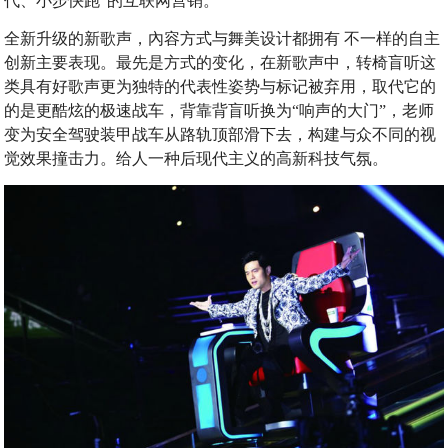
代、小步快跑“的互联网营销。
全新升级的新歌声，內容方式与舞美设计都拥有 不一样的自主
创新主要表现。最先是方式的变化，在新歌声中，转椅盲听这
类具有好歌声更为独特的代表性姿势与标记被弃用，取代它的
的是更酷炫的极速战车，背靠背盲听换为“响声的大门”，老师
变为安全驾驶装甲战车从路轨顶部滑下去，构建与众不同的视
觉效果撞击力。给人一种后现代主义的高新科技气氛。