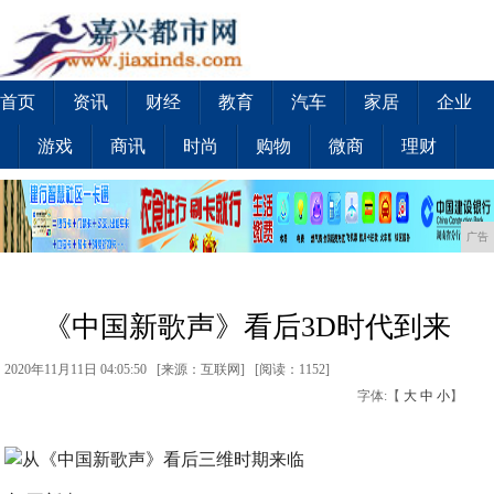
首页
资讯
财经
教育
汽车
家居
企业
游戏
商讯
时尚
购物
微商
理财
广告
《中国新歌声》看后3D时代到来
2020年11月11日 04:05:50 [来源：互联网] [
阅读：1152
]
字体:【
大
中
小
】