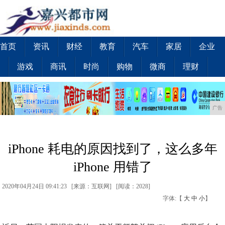
首页
资讯
财经
教育
汽车
家居
企业
游戏
商讯
时尚
购物
微商
理财
广告
iPhone 耗电的原因找到了，这么多年
iPhone 用错了
2020年04月24日 09:41:23 [来源：互联网] [
阅读：2028
]
字体:【
大
中
小
】