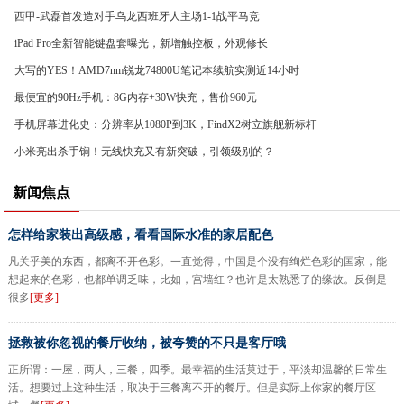
西甲-武磊首发造对手乌龙西班牙人主场1-1战平马竞
iPad Pro全新智能键盘套曝光，新增触控板，外观修长
大写的YES！AMD7nm锐龙74800U笔记本续航实测近14小时
最便宜的90Hz手机：8G内存+30W快充，售价960元
手机屏幕进化史：分辨率从1080P到3K，FindX2树立旗舰新标杆
小米亮出杀手锏！无线快充又有新突破，引领级别的？
新闻焦点
怎样给家装出高级感，看看国际水准的家居配色
凡关乎美的东西，都离不开色彩。一直觉得，中国是个没有绚烂色彩的国家，能
想起来的色彩，也都单调乏味，比如，宫墙红？也许是太熟悉了的缘故。反倒是
很多
[更多]
拯救被你忽视的餐厅收纳，被夸赞的不只是客厅哦
正所谓：一屋，两人，三餐，四季。最幸福的生活莫过于，平淡却温馨的日常生
活。想要过上这种生活，取决于三餐离不开的餐厅。但是实际上你家的餐厅区