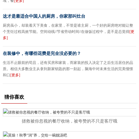
域，餐
[更多]
这才是最适合中国人的厨房，你家那叫灶台
厨房虽小，却装着天下美食，在家里，不管是谁主厨，一个好的厨房绝对能让整
个烹饪过程高效节能。空间动线//节省劳动时间//在做饭过程中，是不是总觉得
[更
多]
在装修中，有哪些花费是完全没必要的？
生活不止眼前的苟且，还有买房和家装，而家装的投入决定了之后生活居住的品
质。相信大多数业主从拿到新家钥匙的那一刻起，脑海中对未来生活的完美憧憬
和口
[更多]
猜你喜欢
拯救被你忽视的餐厅收纳，被夸赞的不只是客厅哦