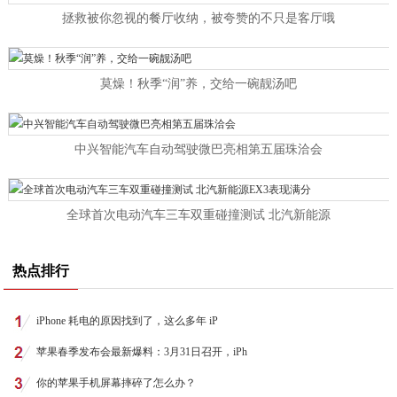
拯救被你忽视的餐厅收纳，被夸赞的不只是客厅哦
莫燥！秋季“润”养，交给一碗靓汤吧
中兴智能汽车自动驾驶微巴亮相第五届珠洽会
全球首次电动汽车三车双重碰撞测试 北汽新能源
热点排行
iPhone 耗电的原因找到了，这么多年 iP
苹果春季发布会最新爆料：3月31日召开，iPh
你的苹果手机屏幕摔碎了怎么办？