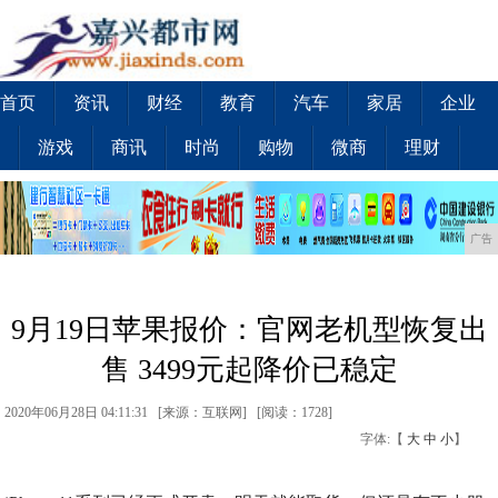
首页
资讯
财经
教育
汽车
家居
企业
游戏
商讯
时尚
购物
微商
理财
广告
9月19日苹果报价：官网老机型恢复出
售 3499元起降价已稳定
2020年06月28日 04:11:31 [来源：互联网] [
阅读：1728
]
字体:【
大
中
小
】