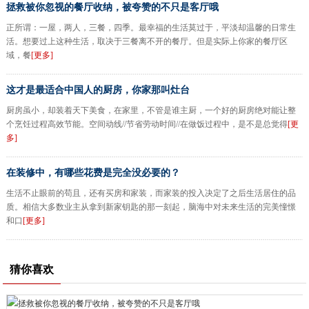
拯救被你忽视的餐厅收纳，被夸赞的不只是客厅哦
正所谓：一屋，两人，三餐，四季。最幸福的生活莫过于，平淡却温馨的日常生
活。想要过上这种生活，取决于三餐离不开的餐厅。但是实际上你家的餐厅区
域，餐
[更多]
这才是最适合中国人的厨房，你家那叫灶台
厨房虽小，却装着天下美食，在家里，不管是谁主厨，一个好的厨房绝对能让整
个烹饪过程高效节能。空间动线//节省劳动时间//在做饭过程中，是不是总觉得
[更
多]
在装修中，有哪些花费是完全没必要的？
生活不止眼前的苟且，还有买房和家装，而家装的投入决定了之后生活居住的品
质。相信大多数业主从拿到新家钥匙的那一刻起，脑海中对未来生活的完美憧憬
和口
[更多]
猜你喜欢