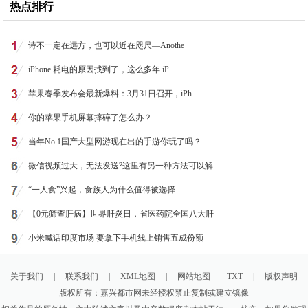
热点排行
诗不一定在远方，也可以近在咫尺—Anothe
iPhone 耗电的原因找到了，这么多年 iP
苹果春季发布会最新爆料：3月31日召开，iPh
你的苹果手机屏幕摔碎了怎么办？
当年No.1国产大型网游现在出的手游你玩了吗？
微信视频过大，无法发送?这里有另一种方法可以解
“一人食”兴起，食族人为什么值得被选择
【0元筛查肝病】世界肝炎日，省医药院全国八大肝
小米喊话印度市场 要拿下手机线上销售五成份额
关于我们
|
联系我们
|
XML地图
|
网站地图
TXT
|
版权声明
版权所有：嘉兴都市网未经授权禁止复制或建立镜像