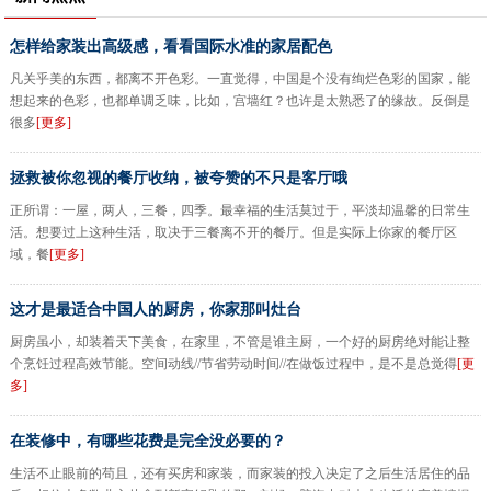
怎样给家装出高级感，看看国际水准的家居配色
凡关乎美的东西，都离不开色彩。一直觉得，中国是个没有绚烂色彩的国家，能
想起来的色彩，也都单调乏味，比如，宫墙红？也许是太熟悉了的缘故。反倒是
很多
[更多]
拯救被你忽视的餐厅收纳，被夸赞的不只是客厅哦
正所谓：一屋，两人，三餐，四季。最幸福的生活莫过于，平淡却温馨的日常生
活。想要过上这种生活，取决于三餐离不开的餐厅。但是实际上你家的餐厅区
域，餐
[更多]
这才是最适合中国人的厨房，你家那叫灶台
厨房虽小，却装着天下美食，在家里，不管是谁主厨，一个好的厨房绝对能让整
个烹饪过程高效节能。空间动线//节省劳动时间//在做饭过程中，是不是总觉得
[更
多]
在装修中，有哪些花费是完全没必要的？
生活不止眼前的苟且，还有买房和家装，而家装的投入决定了之后生活居住的品