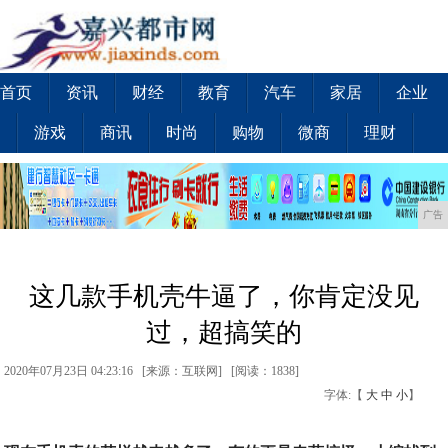
首页
资讯
财经
教育
汽车
家居
企业
游戏
商讯
时尚
购物
微商
理财
广告
这几款手机壳牛逼了，你肯定没见
过，超搞笑的
2020年07月23日 04:23:16 [来源：互联网] [
阅读：1838
]
字体:【
大
中
小
】