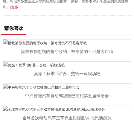
质。相信大多数业主从拿到新家钥匙的那一刻起，脑海中对未来生活的完美憧憬
和口
[更多]
猜你喜欢
拯救被你忽视的餐厅收纳，被夸赞的不只是客厅哦
莫燥！秋季“润”养，交给一碗靓汤吧
中兴智能汽车自动驾驶微巴亮相第五届珠洽会
全球首次电动汽车三车双重碰撞测试 北汽新能源