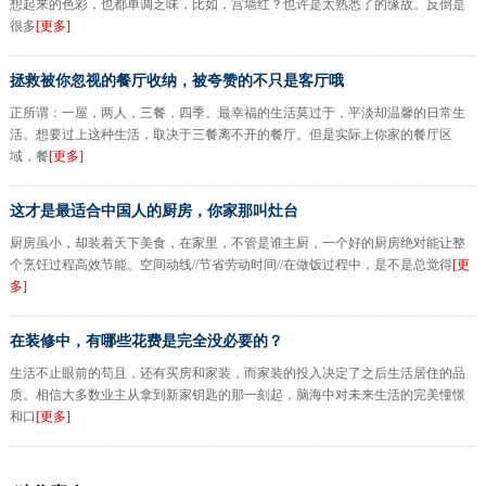
想起来的色彩，也都单调乏味，比如，宫墙红？也许是太熟悉了的缘故。反倒是
很多
[更多]
拯救被你忽视的餐厅收纳，被夸赞的不只是客厅哦
正所谓：一屋，两人，三餐，四季。最幸福的生活莫过于，平淡却温馨的日常生
活。想要过上这种生活，取决于三餐离不开的餐厅。但是实际上你家的餐厅区
域，餐
[更多]
这才是最适合中国人的厨房，你家那叫灶台
厨房虽小，却装着天下美食，在家里，不管是谁主厨，一个好的厨房绝对能让整
个烹饪过程高效节能。空间动线//节省劳动时间//在做饭过程中，是不是总觉得
[更
多]
在装修中，有哪些花费是完全没必要的？
生活不止眼前的苟且，还有买房和家装，而家装的投入决定了之后生活居住的品
质。相信大多数业主从拿到新家钥匙的那一刻起，脑海中对未来生活的完美憧憬
和口
[更多]