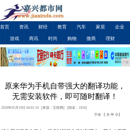
首页
资讯
财经
教育
汽车
家居
企业
游戏
商讯
时尚
购物
微商
理财
广告
原来华为手机自带强大的翻译功能，
无需安装软件，即可随时翻译！
2020年05月19日 04:01:10 [来源：互联网] [
阅读：1054
]
字体:【
大
中
小
】