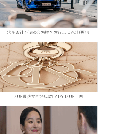
汽车设计不设限会怎样？风行T5 EVO颠覆想
DIOR最热卖的经典款LADY DIOR，四