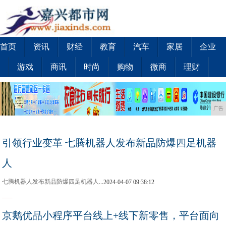
首页
资讯
财经
教育
汽车
家居
企业
游戏
商讯
时尚
购物
微商
理财
广告
引领行业变革 七腾机器人发布新品防爆四足机器
人
七腾机器人发布新品防爆四足机器人...
2024-04-07 09:38:12
京鹅优品小程序平台线上+线下新零售，平台面向