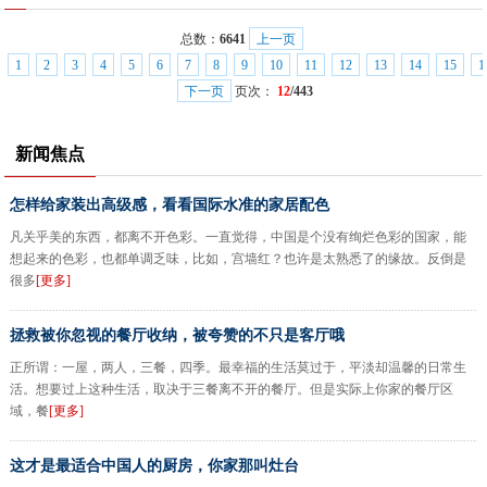
总数：
6641
上一页
1
2
3
4
5
6
7
8
9
10
11
12
13
14
15
1
下一页
页次：
12
/443
新闻焦点
怎样给家装出高级感，看看国际水准的家居配色
凡关乎美的东西，都离不开色彩。一直觉得，中国是个没有绚烂色彩的国家，能
想起来的色彩，也都单调乏味，比如，宫墙红？也许是太熟悉了的缘故。反倒是
很多
[更多]
拯救被你忽视的餐厅收纳，被夸赞的不只是客厅哦
正所谓：一屋，两人，三餐，四季。最幸福的生活莫过于，平淡却温馨的日常生
活。想要过上这种生活，取决于三餐离不开的餐厅。但是实际上你家的餐厅区
域，餐
[更多]
这才是最适合中国人的厨房，你家那叫灶台