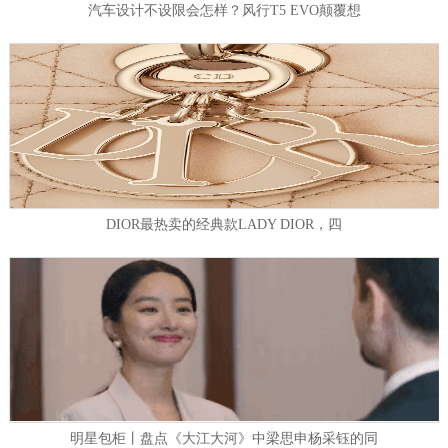
汽车设计不设限会怎样？风行T5 EVO颠覆想
DIOR最热卖的经典款LADY DIOR，四
明星包柜丨盘点《大江大河》中梁思申杨采钰的同