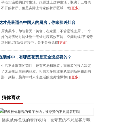
平淡却温馨的日常生活。想要过上这种生活，取决于三餐离
不开的餐厅。但是实际上你家的餐厅区域，餐
[更多]
这才是最适合中国人的厨房，你家那叫灶台
厨房虽小，却装着天下美食，在家里，不管是谁主厨，一个
好的厨房绝对能让整个烹饪过程高效节能。空间动线//节省劳
动时间//在做饭过程中，是不是总觉得
[更多]
在装修中，有哪些花费是完全没必要的？
生活不止眼前的苟且，还有买房和家装，而家装的投入决定
了之后生活居住的品质。相信大多数业主从拿到新家钥匙的
那一刻起，脑海中对未来生活的完美憧憬和口
[更多]
猜你喜欢
拯救被你忽视的餐厅收纳，被夸赞的不只是客厅哦