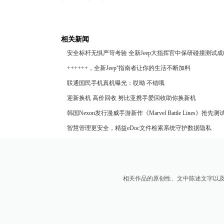
相关新闻
安全标杆无惧严苛考验 全新Jeep大指挥官中保研碰撞测试
++++++，全新Jeep⁺指南者让你的生活不断加料
联通国民手机真机曝光：哎呦 不错哦
迎新换机 高价回收 努比亚携手爱回收助你换新机
韩国Nexon发行漫威手游新作《Marvel Battle Lines》抢先
智慧管理更安全，精益eDoc文件检索系统守护数据隐私
相关作品的原创性、文中陈述文字以