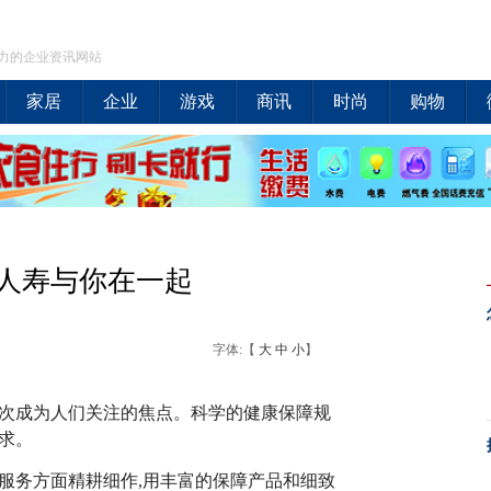
力的企业资讯网站
家居
企业
游戏
商讯
时尚
购物
人寿与你在一起
字体:【
大
中
小
】
再次成为人们关注的焦点。科学的健康保障规
求。
服务方面精耕细作,用丰富的保障产品和细致