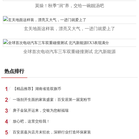
莫燥！秋季“润”养，交给一碗靓汤吧
玄关地面这样装，漂亮又大气，一进门就爱上了
全球首次电动汽车三车双重碰撞测试 北汽新能源
热点排行
【精品推荐】湖南省造双旗币
一场别开生面的家装盛宴：百安居第一届宠粉节
庚子金鼠开运来，交银为您献福瑞
放心吧，这里交给我！
百安居嘉兴店月末狂欢，深耕行业打造环保家装