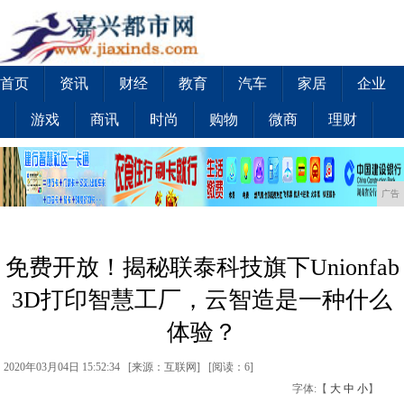
首页
资讯
财经
教育
汽车
家居
企业
游戏
商讯
时尚
购物
微商
理财
广告
免费开放！揭秘联泰科技旗下Unionfab
3D打印智慧工厂，云智造是一种什么
体验？
2020年03月04日 15:52:34 [来源：互联网] [
阅读：6
]
字体:【
大
中
小
】