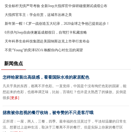
安全标杆无惧严苛考验 全新Jeep大指挥官中保研碰撞测试成绩公布
大指挥官车主：学会欣赏，这城市丛林之美
新年第一帽！C罗一战创造五大纪录，2020金球之争他已提前起步！
0月供与Jeep自由侠邂逅成都假日，自驾打卡私藏攻略
天年科养生命科技集团赴美国纳斯达克上市举行发布会
不奕“Young”的奕泽IZOA 唤醒你内心对生活的渴望
新闻焦点
怎样给家装出高级感，看看国际水准的家居配色
凡关乎美的东西，都离不开色彩。一直觉得，中国是个没有绚烂色彩的国家，能
想起来的色彩，也都单调乏味，比如，宫墙红？也许是太熟悉了的缘故。反倒是
很多
[更多]
拯救被你忽视的餐厅收纳，被夸赞的不只是客厅哦
正所谓：一屋，两人，三餐，四季。最幸福的生活莫过于，平淡却温馨的日常生
活。想要过上这种生活，取决于三餐离不开的餐厅。但是实际上你家的餐厅区