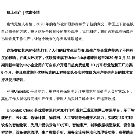
线上生产｜抗击疫情
疫情无情人有情，2020 年的春节被新冠肺炎赋予了新的意义，举国上下都在以
自己擅长的方式，投入这场全民抗疫的攻坚战中，我们相信，我们必将战胜病魔并
迅速恢复工作生产，让这个晚来的冬天迅速暖起来。
这场突如其来的疫情,打乱了人们的日常生活节奏,给生产型企业也带来了不同程
度的影响，在此大环境下，优联智造旗下Unionfab承诺即日起至2020 年 3 月 31 日
期间新申请的中小企业用户可自账户开通日起免费使用 3D 打印行业智慧工厂方案
6 个月。并且在此期间优联智造的工程师团队会实时在线为用户提供充足的技术支
持及使用培训。
利用Unionfab 平台能力，用户可在保留满足订单需求的后处理人员的状况下，
其他工作人员远程完成生产任务，管理人员实时了解企业生产运营数据。
Unionfab Cloud 是优联智造针对3D打印行业的工业互联网云智造平台，基于智
能硬件、云计算、边缘计算、物联网、人工智能等先进技术能力，实现对 3D 打印
设备的智能物联，为用户提供云端3D打印、智能排产、辅助数据模型修复、设备远
程监控、设备健康管理、生产数据分析、服务全流程标准化管理等功能，在帮助企