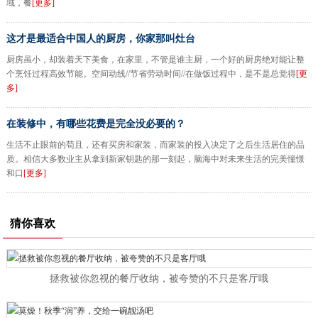
域，餐
[更多]
这才是最适合中国人的厨房，你家那叫灶台
厨房虽小，却装着天下美食，在家里，不管是谁主厨，一个好的厨房绝对能让整
个烹饪过程高效节能。空间动线//节省劳动时间//在做饭过程中，是不是总觉得
[更
多]
在装修中，有哪些花费是完全没必要的？
生活不止眼前的苟且，还有买房和家装，而家装的投入决定了之后生活居住的品
质。相信大多数业主从拿到新家钥匙的那一刻起，脑海中对未来生活的完美憧憬
和口
[更多]
猜你喜欢
拯救被你忽视的餐厅收纳，被夸赞的不只是客厅哦