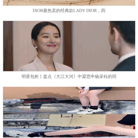
DIOR最热卖的经典款LADY DIOR，四
明星包柜丨盘点《大江大河》中梁思申杨采钰的同