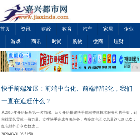
首页
资讯
财经
教育
汽车
家居
企业
游戏
商讯
时尚
购物
微商
理财
广告
快手前端发展：前端中台化、前端智能化，我们
一直在追赶什么？
从2016 年开始招募第一名前端、从 0 开始搭建快手前端整体技术服务和脚手架，到
前端团队贡献一份力量、支撑快手完成春晚任务：春晚红包互动总量达 639 亿次；
红包站外分享次数达 ...
2020-03-31 06:51:50