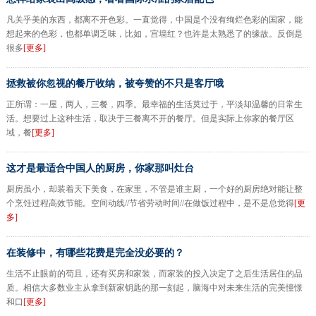
凡关乎美的东西，都离不开色彩。一直觉得，中国是个没有绚烂色彩的国家，能
想起来的色彩，也都单调乏味，比如，宫墙红？也许是太熟悉了的缘故。反倒是
很多
[更多]
拯救被你忽视的餐厅收纳，被夸赞的不只是客厅哦
正所谓：一屋，两人，三餐，四季。最幸福的生活莫过于，平淡却温馨的日常生
活。想要过上这种生活，取决于三餐离不开的餐厅。但是实际上你家的餐厅区
域，餐
[更多]
这才是最适合中国人的厨房，你家那叫灶台
厨房虽小，却装着天下美食，在家里，不管是谁主厨，一个好的厨房绝对能让整
个烹饪过程高效节能。空间动线//节省劳动时间//在做饭过程中，是不是总觉得
[更
多]
在装修中，有哪些花费是完全没必要的？
生活不止眼前的苟且，还有买房和家装，而家装的投入决定了之后生活居住的品
质。相信大多数业主从拿到新家钥匙的那一刻起，脑海中对未来生活的完美憧憬
和口
[更多]