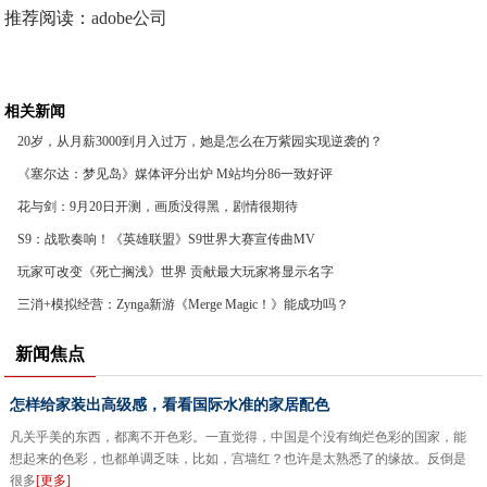
推荐阅读：
adobe公司
相关新闻
20岁，从月薪3000到月入过万，她是怎么在万紫园实现逆袭的？
《塞尔达：梦见岛》媒体评分出炉 M站均分86一致好评
花与剑：9月20日开测，画质没得黑，剧情很期待
S9：战歌奏响！《英雄联盟》S9世界大赛宣传曲MV
玩家可改变《死亡搁浅》世界 贡献最大玩家将显示名字
三消+模拟经营：Zynga新游《Merge Magic！》能成功吗？
新闻焦点
怎样给家装出高级感，看看国际水准的家居配色
凡关乎美的东西，都离不开色彩。一直觉得，中国是个没有绚烂色彩的国家，能
想起来的色彩，也都单调乏味，比如，宫墙红？也许是太熟悉了的缘故。反倒是
很多
[更多]