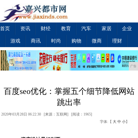
首页
资讯
财经
教育
汽车
家居
企业
游戏
商讯
时尚
购物
微商
理财
广告
百度seo优化：掌握五个细节降低网站
跳出率
2020年03月28日 06:22:30 [来源：互联网] [
阅读：1965
]
字体:【
大
中
小
】