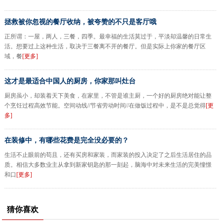
拯救被你忽视的餐厅收纳，被夸赞的不只是客厅哦
正所谓：一屋，两人，三餐，四季。最幸福的生活莫过于，平淡却温馨的日常生
活。想要过上这种生活，取决于三餐离不开的餐厅。但是实际上你家的餐厅区
域，餐
[更多]
这才是最适合中国人的厨房，你家那叫灶台
厨房虽小，却装着天下美食，在家里，不管是谁主厨，一个好的厨房绝对能让整
个烹饪过程高效节能。空间动线//节省劳动时间//在做饭过程中，是不是总觉得
[更
多]
在装修中，有哪些花费是完全没必要的？
生活不止眼前的苟且，还有买房和家装，而家装的投入决定了之后生活居住的品
质。相信大多数业主从拿到新家钥匙的那一刻起，脑海中对未来生活的完美憧憬
和口
[更多]
猜你喜欢