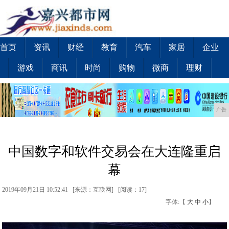
首页
资讯
财经
教育
汽车
家居
企业
游戏
商讯
时尚
购物
微商
理财
广告
中国数字和软件交易会在大连隆重启
幕
2019年09月21日 10:52:41 [来源：互联网] [
阅读：17
]
字体:【
大
中
小
】