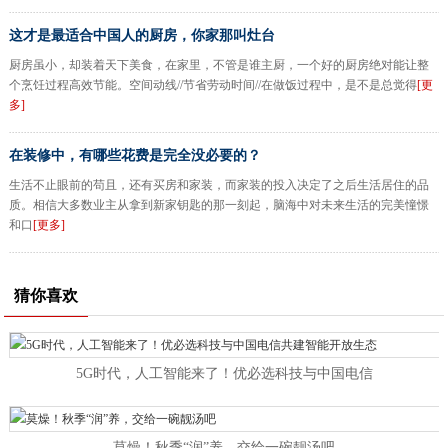
这才是最适合中国人的厨房，你家那叫灶台
厨房虽小，却装着天下美食，在家里，不管是谁主厨，一个好的厨房绝对能让整
个烹饪过程高效节能。空间动线//节省劳动时间//在做饭过程中，是不是总觉得
[更
多]
在装修中，有哪些花费是完全没必要的？
生活不止眼前的苟且，还有买房和家装，而家装的投入决定了之后生活居住的品
质。相信大多数业主从拿到新家钥匙的那一刻起，脑海中对未来生活的完美憧憬
和口
[更多]
猜你喜欢
5G时代，人工智能来了！优必选科技与中国电信
莫燥！秋季“润”养，交给一碗靓汤吧