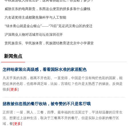
中秋旅游收入排名出炉：这两省份超百亿！你贡献了多少？
威胁京东的电商新贵，东西这么便宜的拼多多靠什么赚钱
六名诺奖得主成都聚焦脑科学与人工智能
“绿水青山就是金山银山”——“70后”见证武汉青山区的变迁
沪深商业人物对话城市论坛在深圳召开
赏民族音乐、学民族体育，民族团结教育进北京中小学课堂
新闻焦点
怎样给家装出高级感，看看国际水准的家居配色
凡关乎美的东西，都离不开色彩。一直觉得，中国是个没有绚烂色彩的国家，能
想起来的色彩，也都单调乏味，比如，宫墙红？也许是太熟悉了的缘故。反倒是
很多
[更多]
拯救被你忽视的餐厅收纳，被夸赞的不只是客厅哦
正所谓：一屋，两人，三餐，四季。最幸福的生活莫过于，平淡却温馨的日常生
活。想要过上这种生活，取决于三餐离不开的餐厅。但是实际上你家的餐厅区
域，餐
[更多]