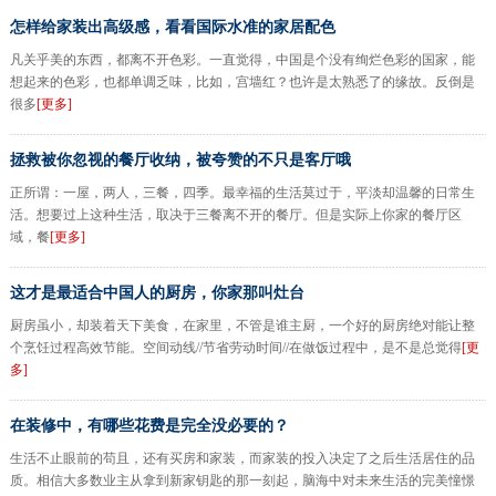
怎样给家装出高级感，看看国际水准的家居配色
凡关乎美的东西，都离不开色彩。一直觉得，中国是个没有绚烂色彩的国家，能
想起来的色彩，也都单调乏味，比如，宫墙红？也许是太熟悉了的缘故。反倒是
很多
[更多]
拯救被你忽视的餐厅收纳，被夸赞的不只是客厅哦
正所谓：一屋，两人，三餐，四季。最幸福的生活莫过于，平淡却温馨的日常生
活。想要过上这种生活，取决于三餐离不开的餐厅。但是实际上你家的餐厅区
域，餐
[更多]
这才是最适合中国人的厨房，你家那叫灶台
厨房虽小，却装着天下美食，在家里，不管是谁主厨，一个好的厨房绝对能让整
个烹饪过程高效节能。空间动线//节省劳动时间//在做饭过程中，是不是总觉得
[更
多]
在装修中，有哪些花费是完全没必要的？
生活不止眼前的苟且，还有买房和家装，而家装的投入决定了之后生活居住的品
质。相信大多数业主从拿到新家钥匙的那一刻起，脑海中对未来生活的完美憧憬