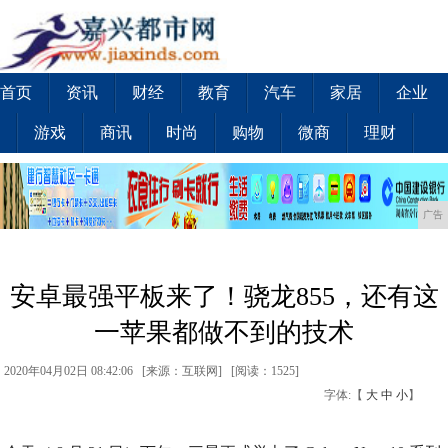
首页
资讯
财经
教育
汽车
家居
企业
游戏
商讯
时尚
购物
微商
理财
广告
安卓最强平板来了！骁龙855，还有这
一苹果都做不到的技术
2020年04月02日 08:42:06 [来源：互联网] [
阅读：1525
]
字体:【
大
中
小
】