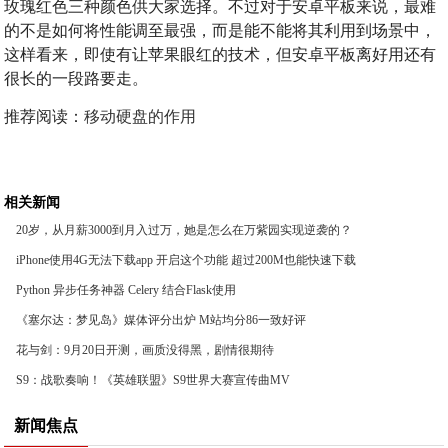
玫瑰红色三种颜色供大家选择。不过对于安卓平板来说，最难
的不是如何将性能调至最强，而是能不能将其利用到场景中，
这样看来，即使有让苹果眼红的技术，但安卓平板离好用还有
很长的一段路要走。
推荐阅读：
移动硬盘的作用
相关新闻
20岁，从月薪3000到月入过万，她是怎么在万紫园实现逆袭的？
iPhone使用4G无法下载app 开启这个功能 超过200M也能快速下载
Python 异步任务神器 Celery 结合Flask使用
《塞尔达：梦见岛》媒体评分出炉 M站均分86一致好评
花与剑：9月20日开测，画质没得黑，剧情很期待
S9：战歌奏响！《英雄联盟》S9世界大赛宣传曲MV
新闻焦点