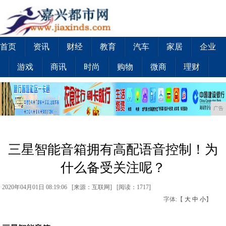
首页
资讯
财经
教育
汽车
家居
企业
游戏
商讯
时尚
购物
微商
理财
广告
三星智能音箱拥有高配语音控制！为
什么备受关注呢？
2020年04月01日 08:19:06 [来源：互联网] [
阅读：1717
]
字体:【
大
中
小
】