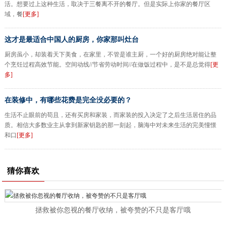
活。想要过上这种生活，取决于三餐离不开的餐厅。但是实际上你家的餐厅区
域，餐
[更多]
这才是最适合中国人的厨房，你家那叫灶台
厨房虽小，却装着天下美食，在家里，不管是谁主厨，一个好的厨房绝对能让整
个烹饪过程高效节能。空间动线//节省劳动时间//在做饭过程中，是不是总觉得
[更
多]
在装修中，有哪些花费是完全没必要的？
生活不止眼前的苟且，还有买房和家装，而家装的投入决定了之后生活居住的品
质。相信大多数业主从拿到新家钥匙的那一刻起，脑海中对未来生活的完美憧憬
和口
[更多]
猜你喜欢
拯救被你忽视的餐厅收纳，被夸赞的不只是客厅哦