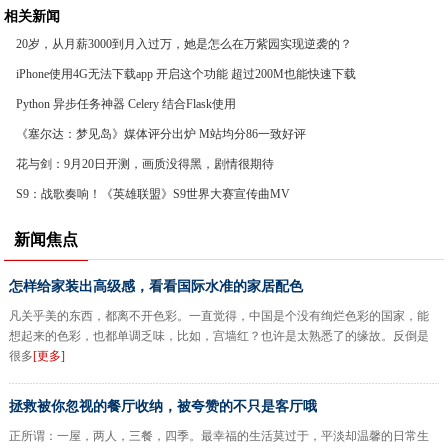
相关新闻
20岁，从月薪3000到月入过万，她是怎么在万紫园实现逆袭的？
iPhone使用4G无法下载app 开启这个功能 超过200M也能快速下载
Python 异步任务神器 Celery 结合Flask使用
《塞尔达：梦见岛》媒体评分出炉 M站均分86一致好评
花与剑：9月20日开测，画质没得黑，剧情很期待
S9：战歌奏响！《英雄联盟》S9世界大赛宣传曲MV
新闻焦点
怎样给家装出高级感，看看国际水准的家居配色
凡关乎美的东西，都离不开色彩。一直觉得，中国是个没有绚烂色彩的国家，能
想起来的色彩，也都单调乏味，比如，宫墙红？也许是太熟悉了的缘故。反倒是
很多
[更多]
拯救被你忽视的餐厅收纳，被夸赞的不只是客厅哦
正所谓：一屋，两人，三餐，四季。最幸福的生活莫过于，平淡却温馨的日常生