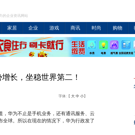
力的企业资讯网站
家居
企业
游戏
商讯
时尚
购物
势增长，坐稳世界第二！
字体:【
大
中
小
】
都知道，华为不止是手机业务，还有通讯服务、云
布全球。所以在现在的情况下，华为行政发了