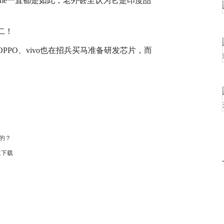
ealme一直都是如此，老外甚至认为它是印度品
PO、vivo也在招兵买马准备研发芯片，而
。
袭的？
速下载