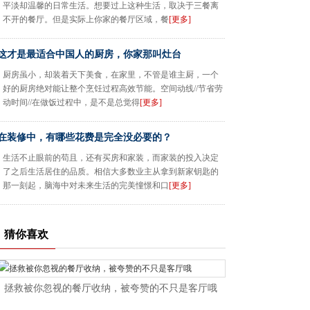
平淡却温馨的日常生活。想要过上这种生活，取决于三餐离
不开的餐厅。但是实际上你家的餐厅区域，餐
[更多]
这才是最适合中国人的厨房，你家那叫灶台
厨房虽小，却装着天下美食，在家里，不管是谁主厨，一个
好的厨房绝对能让整个烹饪过程高效节能。空间动线//节省劳
动时间//在做饭过程中，是不是总觉得
[更多]
在装修中，有哪些花费是完全没必要的？
生活不止眼前的苟且，还有买房和家装，而家装的投入决定
了之后生活居住的品质。相信大多数业主从拿到新家钥匙的
那一刻起，脑海中对未来生活的完美憧憬和口
[更多]
猜你喜欢
拯救被你忽视的餐厅收纳，被夸赞的不只是客厅哦