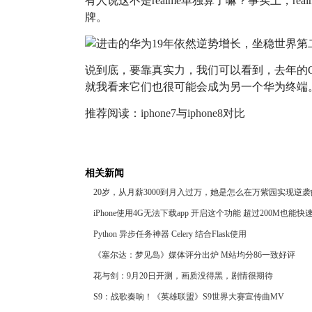
有人说这不是realme单独算了嘛？事实上，r
牌。
说到底，要靠真实力，我们可以看到，去年的OP
就我看来它们也很可能会成为另一个华为终端
推荐阅读：
iphone7与iphone8对比
相关新闻
20岁，从月薪3000到月入过万，她是怎么在万紫园实现逆
iPhone使用4G无法下载app 开启这个功能 超过200M也能快
Python 异步任务神器 Celery 结合Flask使用
《塞尔达：梦见岛》媒体评分出炉 M站均分86一致好评
花与剑：9月20日开测，画质没得黑，剧情很期待
S9：战歌奏响！《英雄联盟》S9世界大赛宣传曲MV