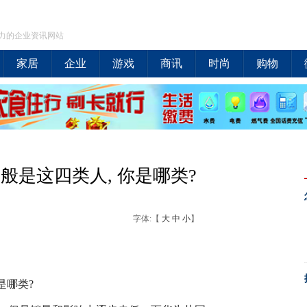
力的企业资讯网站
家居
企业
游戏
商讯
时尚
购物
般是这四类人, 你是哪类?
字体:【
大
中
小
】