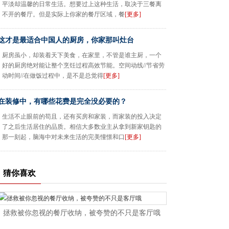
平淡却温馨的日常生活。想要过上这种生活，取决于三餐离
不开的餐厅。但是实际上你家的餐厅区域，餐
[更多]
这才是最适合中国人的厨房，你家那叫灶台
厨房虽小，却装着天下美食，在家里，不管是谁主厨，一个
好的厨房绝对能让整个烹饪过程高效节能。空间动线//节省劳
动时间//在做饭过程中，是不是总觉得
[更多]
在装修中，有哪些花费是完全没必要的？
生活不止眼前的苟且，还有买房和家装，而家装的投入决定
了之后生活居住的品质。相信大多数业主从拿到新家钥匙的
那一刻起，脑海中对未来生活的完美憧憬和口
[更多]
猜你喜欢
拯救被你忽视的餐厅收纳，被夸赞的不只是客厅哦