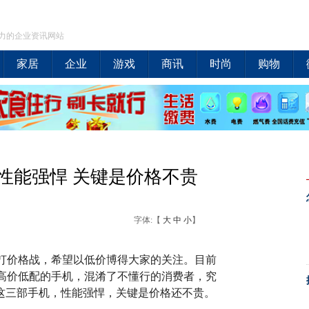
力的企业资讯网站
家居
企业
游戏
商讯
时尚
购物
性能强悍 关键是价格不贵
字体:【
大
中
小
】
打价格战，希望以低价博得大家的关注。目前
高价低配的手机，混淆了不懂行的消费者，究
择这三部手机，性能强悍，关键是价格还不贵。