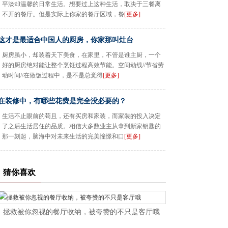
平淡却温馨的日常生活。想要过上这种生活，取决于三餐离
不开的餐厅。但是实际上你家的餐厅区域，餐
[更多]
这才是最适合中国人的厨房，你家那叫灶台
厨房虽小，却装着天下美食，在家里，不管是谁主厨，一个
好的厨房绝对能让整个烹饪过程高效节能。空间动线//节省劳
动时间//在做饭过程中，是不是总觉得
[更多]
在装修中，有哪些花费是完全没必要的？
生活不止眼前的苟且，还有买房和家装，而家装的投入决定
了之后生活居住的品质。相信大多数业主从拿到新家钥匙的
那一刻起，脑海中对未来生活的完美憧憬和口
[更多]
猜你喜欢
拯救被你忽视的餐厅收纳，被夸赞的不只是客厅哦