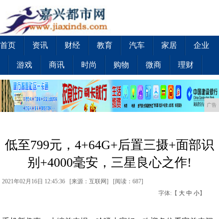
首页
资讯
财经
教育
汽车
家居
企业
游戏
商讯
时尚
购物
微商
理财
广告
低至799元，4+64G+后置三摄+面部识
别+4000毫安，三星良心之作!
2021年02月16日 12:45:36 [来源：互联网] [
阅读：687
]
字体:【
大
中
小
】