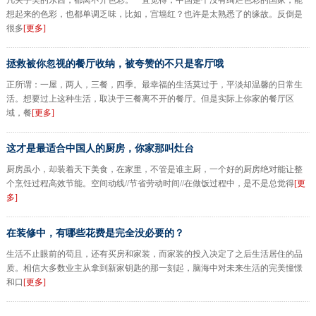
凡关乎美的东西，都离不开色彩。一直觉得，中国是个没有绚烂色彩的国家，能
想起来的色彩，也都单调乏味，比如，宫墙红？也许是太熟悉了的缘故。反倒是
很多
[更多]
拯救被你忽视的餐厅收纳，被夸赞的不只是客厅哦
正所谓：一屋，两人，三餐，四季。最幸福的生活莫过于，平淡却温馨的日常生
活。想要过上这种生活，取决于三餐离不开的餐厅。但是实际上你家的餐厅区
域，餐
[更多]
这才是最适合中国人的厨房，你家那叫灶台
厨房虽小，却装着天下美食，在家里，不管是谁主厨，一个好的厨房绝对能让整
个烹饪过程高效节能。空间动线//节省劳动时间//在做饭过程中，是不是总觉得
[更
多]
在装修中，有哪些花费是完全没必要的？
生活不止眼前的苟且，还有买房和家装，而家装的投入决定了之后生活居住的品
质。相信大多数业主从拿到新家钥匙的那一刻起，脑海中对未来生活的完美憧憬
和口
[更多]