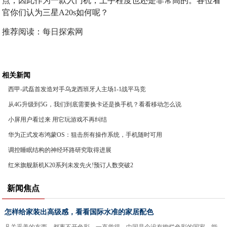
点，因此作为一款入门机，上手程度也还是非常高的。各位看
官你们认为三星A20s如何呢？
推荐阅读：
每日探索网
相关新闻
西甲-武磊首发造对手乌龙西班牙人主场1-1战平马竞
从4G升级到5G，我们到底需要换卡还是换手机？看看移动怎么说
小屏用户看过来 用它玩游戏不再纠结
华为正式发布鸿蒙OS：狙击所有操作系统，手机随时可用
调控睡眠结构的神经环路研究取得进展
红米旗舰新机K20系列未发先火!预订人数突破2
新闻焦点
怎样给家装出高级感，看看国际水准的家居配色