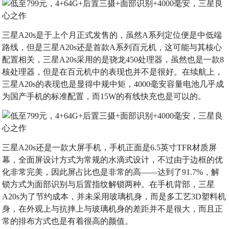
三星A20s是于上个月正式发售的，虽然A系列定位便是中低端
路线，但是三星A20s还是首款A系列百元机，这可能与其核心
配置相关，三星A20s采用的是骁龙450处理器，虽然也是一款8
核处理器，但是在百元机中的表现也并不是很好。在续航上，
三星A20s的表现也是显得中规中矩，4000毫安容量电池几乎成
为国产手机的标准配置，而15W的有线快充也是可以的。
三星A20s还是一款大屏手机，手机正面是6.5英寸TFR材质屏
幕，全面屏设计方式为常规的水滴式设计，不过由于边框的优
化非常完美，因此屏占比也是非常的高——达到了91.7%，解
锁方式为面部识别与后置指纹解锁两种。在手机背部，三星
A20s为了节约成本，并未采用玻璃机身，而是多工艺3D塑料机
身，在外观上与抗摔上与玻璃机身的差距并不是很大，而且正
常的排布方式也是有着很高的颜值。